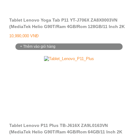
Tablet Lenovo Yoga Tab P11 YT-J706X ZA8X0003VN
(MediaTek Helio G90T/Ram 4GB/Rom 128GB/11 Inch 2K
IPS/Vga ARM Mali-G76 MC4/Camera 8.0MP +
10,990,000 VNĐ
8.0MP/Android 11)
+ Thêm vào giỏ hàng
Tablet Lenovo P11 Plus TB-J616X ZA9L0163VN
(MediaTek Helio G90T/Ram 4GB/Rom 64GB/11 Inch 2K