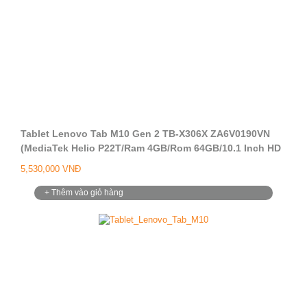
Tablet Lenovo Tab M10 Gen 2 TB-X306X ZA6V0190VN
(MediaTek Helio P22T/Ram 4GB/Rom 64GB/10.1 Inch HD
TDDI/4G LTE + LTE Call/Camera 5.0MP + 8.0MP/Android
5,530,000 VNĐ
11)
+ Thêm vào giỏ hàng