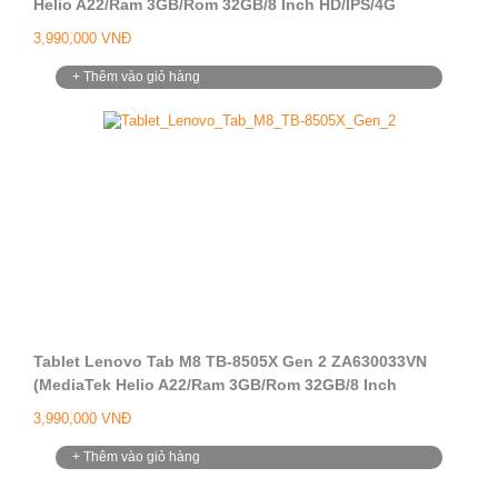
Helio A22/Ram 3GB/Rom 32GB/8 Inch HD/IPS/4G
LTE/Camera 2.0MP + 5.0MP/Battery 5000mAh/Android
3,990,000 VNĐ
PIE)
+ Thêm vào giỏ hàng
Tablet Lenovo Tab M8 TB-8505X Gen 2 ZA630033VN
(MediaTek Helio A22/Ram 3GB/Rom 32GB/8 Inch
HD/IPS//4G LTE + LTE Call/Camera 2.0MP + 5.0MP/Battery
3,990,000 VNĐ
5000mAh/Android PIE)
+ Thêm vào giỏ hàng