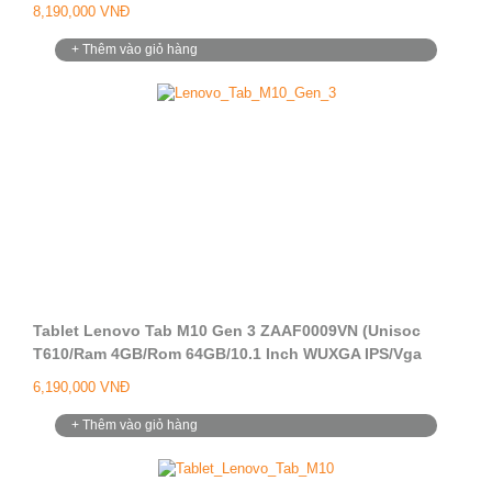
IPS/Vga ARM Mali G52 3EE 2-Core/Camera 8.0MP +
8,190,000 VNĐ
13.0MP/Android 11)
+ Thêm vào giỏ hàng
Tablet Lenovo Tab M10 Gen 3 ZAAF0009VN (Unisoc
T610/Ram 4GB/Rom 64GB/10.1 Inch WUXGA IPS/Vga
ARM Mali G52 3EE 2-Core/Camera 5.0MP +
6,190,000 VNĐ
8.0MP/Android 11)
+ Thêm vào giỏ hàng