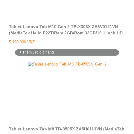
Tablet Lenovo Tab M10 Gen 2 TB-X306X ZA6V0121VN
(MediaTek Helio P22T/Ram 2GB/Rom 32GB/10.1 Inch HD
TDDI/4G LTE + LTE Call/Camera 5.0MP + 8.0MP/Android
5,190,000 VNĐ
Q)
+ Thêm vào giỏ hàng
Tablet Lenovo Tab M8 TB-8505X ZA5H0113VN (MediaTek