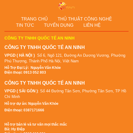
TRANG CHỦ
THỦ THUẬT CÔNG NGHỆ
TIN TỨC
TUYỂN DỤNG
LIÊN HỆ
CÔNG TY TNHH QUỐC TẾ AN NINH
CÔNG TY TNHH QUỐC TẾ AN NINH
VPGD ( HÀ NỘI )
Số 6, Ngõ 121, Đường An Dương Vương, Phường
Phú Thượng, Thành Phố Hà Nội, Việt Nam
Hỗ Tr
ợ Đại Lý
:
Nguyễn Văn Khỏe
Điện thoại: 0913 052 803
CÔNG TY TNHH QUỐC TẾ AN NINH
VPGD ( SÀI GÒN )
: Số 44 Đường Tân Sơn, Phường Tân Sơn, TP Hồ
Chí Minh
Hỗ trợ dự án: Nguyễn Văn Khỏe
Điện thoại: 0387171666
Hỗ trợ bán lẻ và tư vấn mọi thắc mắc
Bà: Hy Điệp