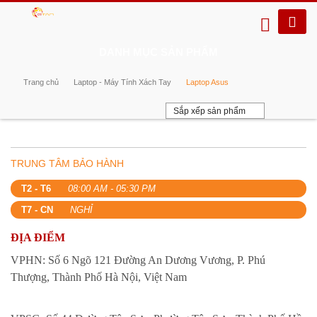
DANH MỤC SẢN PHẨM
Trang chủ
Laptop - Máy Tính Xách Tay
Laptop Asus
Sắp xếp sản phẩm
TRUNG TÂM BẢO HÀNH
T2 - T6
08:00 AM - 05:30 PM
T7 - CN
NGHỈ
ĐỊA ĐIỂM
VPHN: Số 6 Ngõ 121 Đường An Dương Vương, P. Phú
Thượng, Thành Phố Hà Nội, Việt Nam