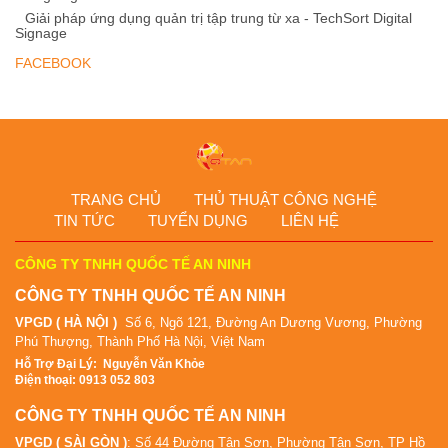
Giải pháp ứng dụng quản trị tập trung từ xa - TechSort Digital
Signage
FACEBOOK
TRANG CHỦ
THỦ THUẬT CÔNG NGHỆ
TIN TỨC
TUYỂN DỤNG
LIÊN HỆ
CÔNG TY TNHH QUỐC TẾ AN NINH
CÔNG TY TNHH QUỐC TẾ AN NINH
VPGD ( HÀ NỘI )
Số 6, Ngõ 121, Đường An Dương Vương, Phường
Phú Thượng, Thành Phố Hà Nội, Việt Nam
Hỗ Tr
ợ Đại Lý
:
Nguyễn Văn Khỏe
Điện thoại: 0913 052 803
CÔNG TY TNHH QUỐC TẾ AN NINH
VPGD ( SÀI GÒN )
: Số 44 Đường Tân Sơn, Phường Tân Sơn, TP Hồ