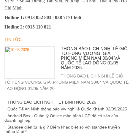
VPSG: Số 44 Đường Tân Sơn, Phường Tân Sơn, Thành Phố Hồ
Chí Minh
Hotline 1
: 0913 052 803 | 038 7171 666
Hotline 2
:
0915 110 821
TIN TỨC
THÔNG BÁO LỊCH NGHỈ LỄ GIỖ
TỔ HÙNG VƯƠNG, GIẢI
PHÓNG MIỀN NAM 30/04 VÀ
QUỐC TẾ LAO ĐỘNG 01/05
NĂM 2026.
THÔNG BÁO LỊCH NGHỈ LỄ GIỖ
TỔ HÙNG VƯƠNG, GIẢI PHÓNG MIỀN NAM 30/04 VÀ QUỐC TẾ
LAO ĐỘNG 01/05 NĂM 20 ...
THÔNG BÁO LỊCH NGHỈ TẾT BÍNH NGỌ 2026
Quốc Tế An Ninh thông báo v/v nghỉ lễ Quốc Khánh 02/09/2025
Android Box - Quản lý Online màn hình LCD đã có sẵn của
doanh nghiệp
Standee điện tử là gì? Điểm khác biệt so với standee truyền
thống là gì?