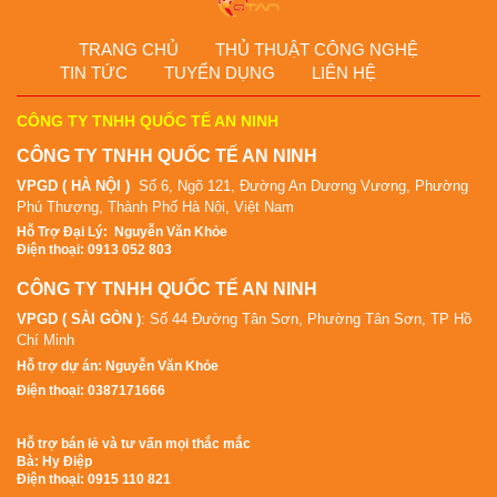
TRANG CHỦ
THỦ THUẬT CÔNG NGHỆ
TIN TỨC
TUYỂN DỤNG
LIÊN HỆ
CÔNG TY TNHH QUỐC TẾ AN NINH
CÔNG TY TNHH QUỐC TẾ AN NINH
VPGD ( HÀ NỘI )
Số 6, Ngõ 121, Đường An Dương Vương, Phường
Phú Thượng, Thành Phố Hà Nội, Việt Nam
Hỗ Tr
ợ Đại Lý
:
Nguyễn Văn Khỏe
Điện thoại: 0913 052 803
CÔNG TY TNHH QUỐC TẾ AN NINH
VPGD ( SÀI GÒN )
: Số 44 Đường Tân Sơn, Phường Tân Sơn, TP Hồ
Chí Minh
Hỗ trợ dự án: Nguyễn Văn Khỏe
Điện thoại: 0387171666
Hỗ trợ bán lẻ và tư vấn mọi thắc mắc
Bà: Hy Điệp
Điện thoại: 0915 110 821