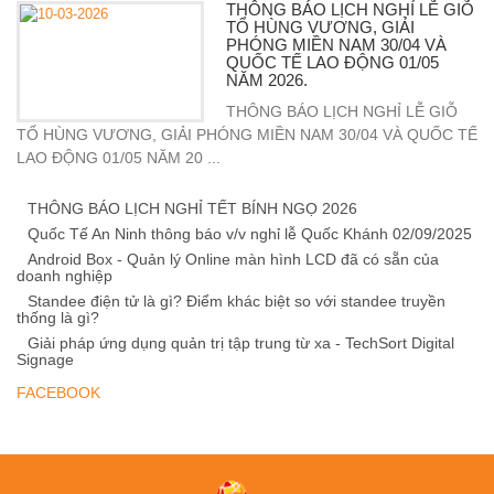
THÔNG BÁO LỊCH NGHỈ LỄ GIỖ
TỔ HÙNG VƯƠNG, GIẢI
PHÓNG MIỀN NAM 30/04 VÀ
QUỐC TẾ LAO ĐỘNG 01/05
NĂM 2026.
THÔNG BÁO LỊCH NGHỈ LỄ GIỖ
TỔ HÙNG VƯƠNG, GIẢI PHÓNG MIỀN NAM 30/04 VÀ QUỐC TẾ
LAO ĐỘNG 01/05 NĂM 20 ...
THÔNG BÁO LỊCH NGHỈ TẾT BÍNH NGỌ 2026
Quốc Tế An Ninh thông báo v/v nghỉ lễ Quốc Khánh 02/09/2025
Android Box - Quản lý Online màn hình LCD đã có sẵn của
doanh nghiệp
Standee điện tử là gì? Điểm khác biệt so với standee truyền
thống là gì?
Giải pháp ứng dụng quản trị tập trung từ xa - TechSort Digital
Signage
FACEBOOK