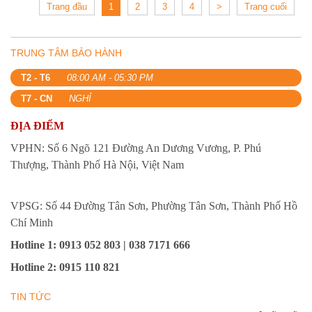
Trang đầu
1
2
3
4
>
Trang cuối
TRUNG TÂM BẢO HÀNH
T2 - T6
08:00 AM - 05:30 PM
T7 - CN
NGHỈ
ĐỊA ĐIỂM
VPHN: Số 6 Ngõ 121 Đường An Dương Vương, P. Phú
Thượng, Thành Phố Hà Nội, Việt Nam
VPSG: Số 44 Đường Tân Sơn, Phường Tân Sơn, Thành Phố Hồ
Chí Minh
Hotline 1
: 0913 052 803 | 038 7171 666
Hotline 2
:
0915 110 821
TIN TỨC