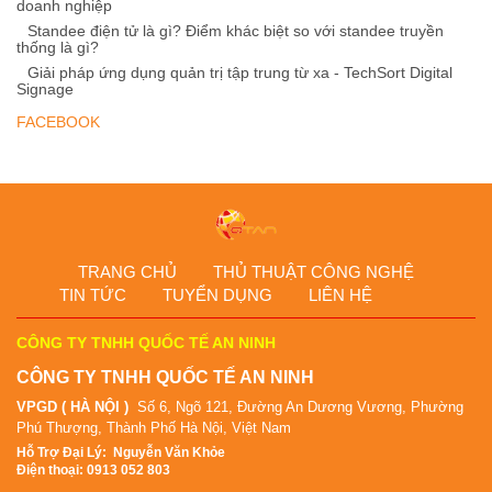
doanh nghiệp
Standee điện tử là gì? Điểm khác biệt so với standee truyền
thống là gì?
Giải pháp ứng dụng quản trị tập trung từ xa - TechSort Digital
Signage
FACEBOOK
TRANG CHỦ
THỦ THUẬT CÔNG NGHỆ
TIN TỨC
TUYỂN DỤNG
LIÊN HỆ
CÔNG TY TNHH QUỐC TẾ AN NINH
CÔNG TY TNHH QUỐC TẾ AN NINH
VPGD ( HÀ NỘI )
Số 6, Ngõ 121, Đường An Dương Vương, Phường
Phú Thượng, Thành Phố Hà Nội, Việt Nam
Hỗ Tr
ợ Đại Lý
:
Nguyễn Văn Khỏe
Điện thoại: 0913 052 803