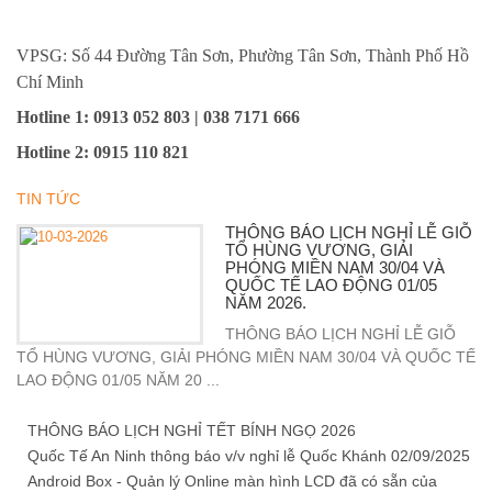
VPSG: Số 44 Đường Tân Sơn, Phường Tân Sơn, Thành Phố Hồ
Chí Minh
Hotline 1
: 0913 052 803 | 038 7171 666
Hotline 2
:
0915 110 821
TIN TỨC
THÔNG BÁO LỊCH NGHỈ LỄ GIỖ
TỔ HÙNG VƯƠNG, GIẢI
PHÓNG MIỀN NAM 30/04 VÀ
QUỐC TẾ LAO ĐỘNG 01/05
NĂM 2026.
THÔNG BÁO LỊCH NGHỈ LỄ GIỖ
TỔ HÙNG VƯƠNG, GIẢI PHÓNG MIỀN NAM 30/04 VÀ QUỐC TẾ
LAO ĐỘNG 01/05 NĂM 20 ...
THÔNG BÁO LỊCH NGHỈ TẾT BÍNH NGỌ 2026
Quốc Tế An Ninh thông báo v/v nghỉ lễ Quốc Khánh 02/09/2025
Android Box - Quản lý Online màn hình LCD đã có sẵn của