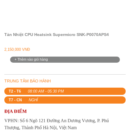
Tản Nhiệt CPU Heatsink Supermicro SNK-P0070APS4
2,150,000 VNĐ
+ Thêm vào giỏ hàng
TRUNG TÂM BẢO HÀNH
T2 - T6
08:00 AM - 05:30 PM
T7 - CN
NGHỈ
ĐỊA ĐIỂM
VPHN: Số 6 Ngõ 121 Đường An Dương Vương, P. Phú
Thượng, Thành Phố Hà Nội, Việt Nam