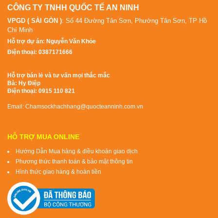
CÔNG TY TNHH QUỐC TẾ AN NINH
VPGD ( SÀI GÒN )
: Số 44 Đường Tân Sơn, Phường Tân Sơn, TP Hồ
Chí Minh
Hỗ trợ dự án: Nguyễn Văn Khỏe
Điện thoại: 0387171666
Hỗ trợ bán lẻ và tư vấn mọi thắc mắc
Bà: Hy Điệp
Điện thoại: 0915 110 821
Email: Chamsockhachhang@quocteanninh.com.vn
HỖ TRỢ MUA ONLINE
Hướng Dẫn Mua hàng & điều khoản giao dịch
Phương thức thanh toán & bảo mật thông tin
Hình thức giao hàng & hoàn tiền