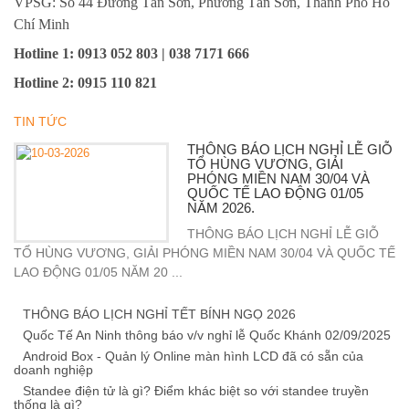
VPSG: Số 44 Đường Tân Sơn, Phường Tân Sơn, Thành Phố Hồ
Chí Minh
Hotline 1
: 0913 052 803 | 038 7171 666
Hotline 2
:
0915 110 821
TIN TỨC
THÔNG BÁO LỊCH NGHỈ LỄ GIỖ
TỔ HÙNG VƯƠNG, GIẢI
PHÓNG MIỀN NAM 30/04 VÀ
QUỐC TẾ LAO ĐỘNG 01/05
NĂM 2026.
THÔNG BÁO LỊCH NGHỈ LỄ GIỖ
TỔ HÙNG VƯƠNG, GIẢI PHÓNG MIỀN NAM 30/04 VÀ QUỐC TẾ
LAO ĐỘNG 01/05 NĂM 20 ...
THÔNG BÁO LỊCH NGHỈ TẾT BÍNH NGỌ 2026
Quốc Tế An Ninh thông báo v/v nghỉ lễ Quốc Khánh 02/09/2025
Android Box - Quản lý Online màn hình LCD đã có sẵn của
doanh nghiệp
Standee điện tử là gì? Điểm khác biệt so với standee truyền
thống là gì?