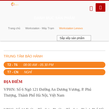
DANH MỤC SẢN PHẨM
Trang chủ
Workstation - Máy Trạm
Workstation Lenovo
Sắp xếp sản phẩm
TRUNG TÂM BẢO HÀNH
T2 - T6
08:00 AM - 05:30 PM
T7 - CN
NGHỈ
ĐỊA ĐIỂM
VPHN: Số 6 Ngõ 121 Đường An Dương Vương, P. Phú
Thượng, Thành Phố Hà Nội, Việt Nam