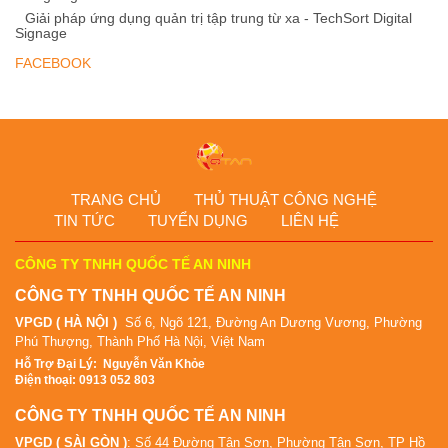
Giải pháp ứng dụng quản trị tập trung từ xa - TechSort Digital
Signage
FACEBOOK
TRANG CHỦ
THỦ THUẬT CÔNG NGHỆ
TIN TỨC
TUYỂN DỤNG
LIÊN HỆ
CÔNG TY TNHH QUỐC TẾ AN NINH
CÔNG TY TNHH QUỐC TẾ AN NINH
VPGD ( HÀ NỘI )
Số 6, Ngõ 121, Đường An Dương Vương, Phường
Phú Thượng, Thành Phố Hà Nội, Việt Nam
Hỗ Tr
ợ Đại Lý
:
Nguyễn Văn Khỏe
Điện thoại: 0913 052 803
CÔNG TY TNHH QUỐC TẾ AN NINH
VPGD ( SÀI GÒN )
: Số 44 Đường Tân Sơn, Phường Tân Sơn, TP Hồ