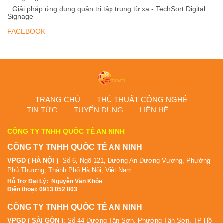
Giải pháp ứng dụng quản trị tập trung từ xa - TechSort Digital
Signage
FACEBOOK
TRANG CHỦ
THỦ THUẬT CÔNG NGHỆ
TIN TỨC
TUYỂN DỤNG
LIÊN HỆ
CÔNG TY TNHH QUỐC TẾ AN NINH
CÔNG TY TNHH QUỐC TẾ AN NINH
VPGD ( HÀ NỘI )
Số 6, Ngõ 121, Đường An Dương Vương, Phường
Phú Thượng, Thành Phố Hà Nội, Việt Nam
Hỗ Tr
ợ Đại Lý
:
Nguyễn Văn Khỏe
Điện thoại: 0913 052 803
CÔNG TY TNHH QUỐC TẾ AN NINH
VPGD ( SÀI GÒN )
: Số 44 Đường Tân Sơn, Phường Tân Sơn, TP Hồ