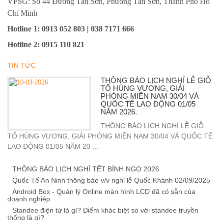
VPSG: Số 44 Đường Tân Sơn, Phường Tân Sơn, Thành Phố Hồ
Chí Minh
Hotline 1
: 0913 052 803 | 038 7171 666
Hotline 2
:
0915 110 821
TIN TỨC
THÔNG BÁO LỊCH NGHỈ LỄ GIỖ
TỔ HÙNG VƯƠNG, GIẢI
PHÓNG MIỀN NAM 30/04 VÀ
QUỐC TẾ LAO ĐỘNG 01/05
NĂM 2026.
THÔNG BÁO LỊCH NGHỈ LỄ GIỖ
TỔ HÙNG VƯƠNG, GIẢI PHÓNG MIỀN NAM 30/04 VÀ QUỐC TẾ
LAO ĐỘNG 01/05 NĂM 20 ...
THÔNG BÁO LỊCH NGHỈ TẾT BÍNH NGỌ 2026
Quốc Tế An Ninh thông báo v/v nghỉ lễ Quốc Khánh 02/09/2025
Android Box - Quản lý Online màn hình LCD đã có sẵn của
doanh nghiệp
Standee điện tử là gì? Điểm khác biệt so với standee truyền
thống là gì?