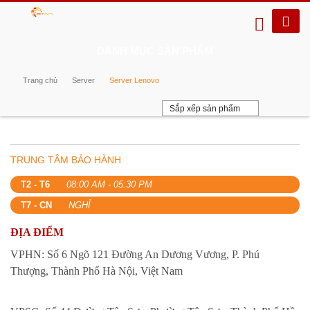
DANH MỤC SẢN PHẨM
Trang chủ
Server
Server Lenovo
Sắp xếp sản phẩm
TRUNG TÂM BẢO HÀNH
T2 - T6
08:00 AM - 05:30 PM
T7 - CN
NGHỈ
ĐỊA ĐIỂM
VPHN: Số 6 Ngõ 121 Đường An Dương Vương, P. Phú
Thượng, Thành Phố Hà Nội, Việt Nam