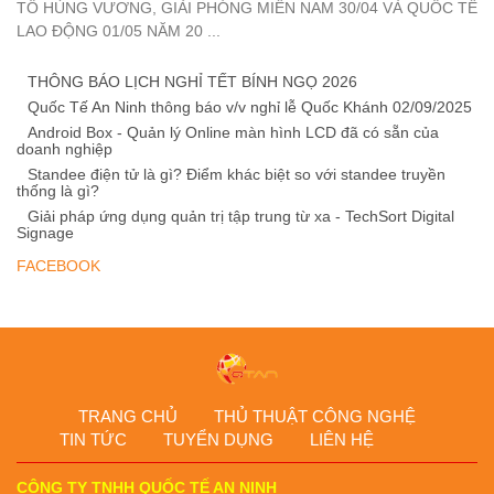
TỔ HÙNG VƯƠNG, GIẢI PHÓNG MIỀN NAM 30/04 VÀ QUỐC TẾ
LAO ĐỘNG 01/05 NĂM 20 ...
THÔNG BÁO LỊCH NGHỈ TẾT BÍNH NGỌ 2026
Quốc Tế An Ninh thông báo v/v nghỉ lễ Quốc Khánh 02/09/2025
Android Box - Quản lý Online màn hình LCD đã có sẵn của
doanh nghiệp
Standee điện tử là gì? Điểm khác biệt so với standee truyền
thống là gì?
Giải pháp ứng dụng quản trị tập trung từ xa - TechSort Digital
Signage
FACEBOOK
TRANG CHỦ
THỦ THUẬT CÔNG NGHỆ
TIN TỨC
TUYỂN DỤNG
LIÊN HỆ
CÔNG TY TNHH QUỐC TẾ AN NINH