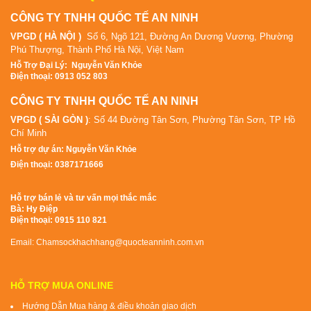
CÔNG TY TNHH QUỐC TẾ AN NINH
VPGD ( HÀ NỘI )
Số 6, Ngõ 121, Đường An Dương Vương, Phường
Phú Thượng, Thành Phố Hà Nội, Việt Nam
Hỗ Tr
ợ Đại Lý
:
Nguyễn Văn Khỏe
Điện thoại: 0913 052 803
CÔNG TY TNHH QUỐC TẾ AN NINH
VPGD ( SÀI GÒN )
: Số 44 Đường Tân Sơn, Phường Tân Sơn, TP Hồ
Chí Minh
Hỗ trợ dự án: Nguyễn Văn Khỏe
Điện thoại: 0387171666
Hỗ trợ bán lẻ và tư vấn mọi thắc mắc
Bà: Hy Điệp
Điện thoại: 0915 110 821
Email: Chamsockhachhang@quocteanninh.com.vn
HỖ TRỢ MUA ONLINE
Hướng Dẫn Mua hàng & điều khoản giao dịch