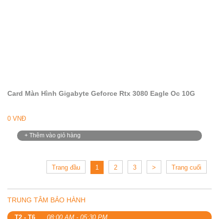
Card Màn Hình Gigabyte Geforce Rtx 3080 Eagle Oc 10G
0 VNĐ
+ Thêm vào giỏ hàng
Trang đầu
1
2
3
>
Trang cuối
TRUNG TÂM BẢO HÀNH
T2 - T6
08:00 AM - 05:30 PM