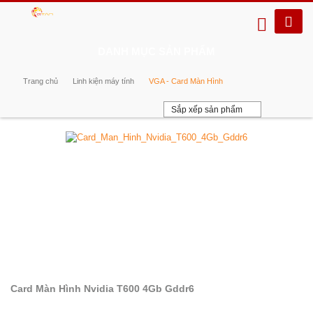
DANH MỤC SẢN PHẨM
Trang chủ
Linh kiện máy tính
VGA - Card Màn Hình
Sắp xếp sản phẩm
Card Màn Hình Nvidia T600 4Gb Gddr6