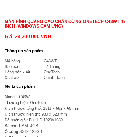
MÀN HÌNH QUẢNG CÁO CHÂN ĐỨNG ONETECH C43WT 43
INCH (WINDOWS CẢM ỨNG)
Giá:
24,300,000
VNĐ
Thông tin sản phẩm
Mã hàng
: C43WT
Bảo hành
: 12 Tháng
Hãng sản xuất
: OneTech
Xuất xứ
: Chính Hãng
Mô tả sản phẩm
Model : C43WT
Thương hiệu: OneTech
Kích thước tổng thể: 1811 x 592 x 65 mm
Kích thước hiển thị: 930 x 523 mm
Độ phân giải: Full HD 1920x1080
Bộ nhớ RAM: 4GB
Ổ cứng SSD: 128GB