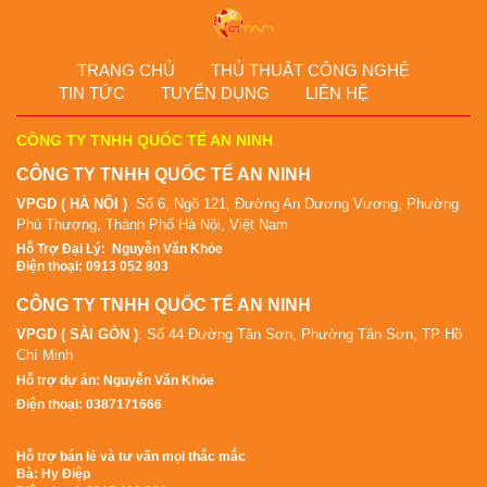
TRANG CHỦ
THỦ THUẬT CÔNG NGHỆ
TIN TỨC
TUYỂN DỤNG
LIÊN HỆ
CÔNG TY TNHH QUỐC TẾ AN NINH
CÔNG TY TNHH QUỐC TẾ AN NINH
VPGD ( HÀ NỘI )
Số 6, Ngõ 121, Đường An Dương Vương, Phường
Phú Thượng, Thành Phố Hà Nội, Việt Nam
Hỗ Tr
ợ Đại Lý
:
Nguyễn Văn Khỏe
Điện thoại: 0913 052 803
CÔNG TY TNHH QUỐC TẾ AN NINH
VPGD ( SÀI GÒN )
: Số 44 Đường Tân Sơn, Phường Tân Sơn, TP Hồ
Chí Minh
Hỗ trợ dự án: Nguyễn Văn Khỏe
Điện thoại: 0387171666
Hỗ trợ bán lẻ và tư vấn mọi thắc mắc
Bà: Hy Điệp