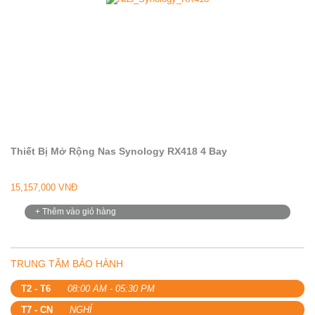
Thiết Bị Mở Rộng Nas Synology RX418 4 Bay
15,157,000 VNĐ
+ Thêm vào giỏ hàng
TRUNG TÂM BẢO HÀNH
T2 - T6
08:00 AM - 05:30 PM
T7 - CN
NGHỈ