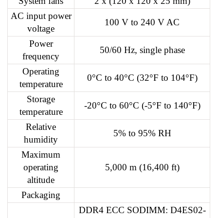
System fans
2 x (120 x 120 x 25 mm)
AC input power
100 V to 240 V AC
voltage
Power
50/60 Hz, single phase
frequency
Operating
0°C to 40°C (32°F to 104°F)
temperature
Storage
-20°C to 60°C (-5°F to 140°F)
temperature
Relative
5% to 95% RH
humidity
Maximum
operating
5,000 m (16,400 ft)
altitude
Packaging
DDR4 ECC SODIMM: D4ES02-