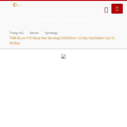
DANH MỤC SẢN PHẨM
Trang chủ
Server
Synology
Thiết Bị Lưu Trữ Mạng Nas Synology DS3622xs+ 12 Bay DiskStation (Up To
36 Bay)