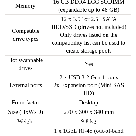
16 GB DDR4 ECC SODIMM
Memory
(expandable up to 48 GB)
12 x 3.5" or 2.5" SATA
HDD/SSD (drives not included)
Compatible
Only drives listed on the
drive types
compatibility list can be used to
create storage pools
Hot swappable
Yes
drives
2 x USB 3.2 Gen 1 ports
External ports
2x Expansion port (Mini-SAS
HD)
Form factor
Desktop
Size (HxWxD)
270 x 300 x 340 mm
Weight
9.8 kg
1 x 1GbE RJ-45 (out-of-band