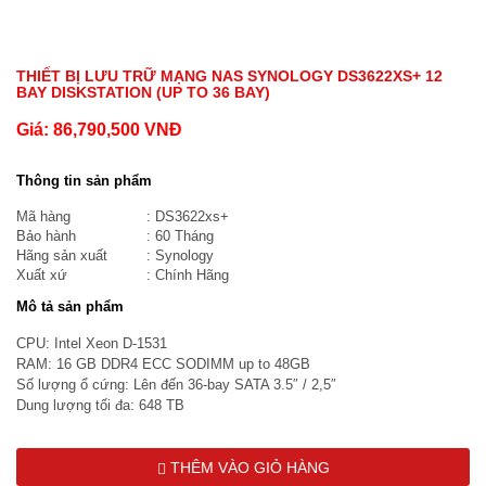
THIẾT BỊ LƯU TRỮ MẠNG NAS SYNOLOGY DS3622XS+ 12
BAY DISKSTATION (UP TO 36 BAY)
Giá:
86,790,500
VNĐ
Thông tin sản phẩm
Mã hàng
: DS3622xs+
Bảo hành
: 60 Tháng
Hãng sản xuất
: Synology
Xuất xứ
: Chính Hãng
Mô tả sản phẩm
CPU: Intel Xeon D-1531
RAM: 16 GB DDR4 ECC SODIMM up to 48GB
Số lượng ổ cứng: Lên đến 36-bay SATA 3.5″ / 2,5″
Dung lượng tối đa: 648 TB
THÊM VÀO GIỎ HÀNG