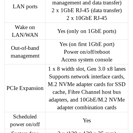
management and data transfer)
LAN ports
2 x 1GbE RJ-45 (data transfer)
2 x 10GbE RJ-45
Wake on
Yes (only on 1GbE ports)
LAN/WAN
Yes (on first 1GbE port)
Out-of-band
Power on/off/reboot
management
Access system console
1 x 8 width slot, Gen 3.0 x8 lanes
Supports network interface cards,
M.2 NVMe adapter cards for SSD
PCIe Expansion
cache, Fibre Channel host bus
adapters, and 10GbE/M.2 NVMe
adapter combination cards
Scheduled
Yes
power on/off