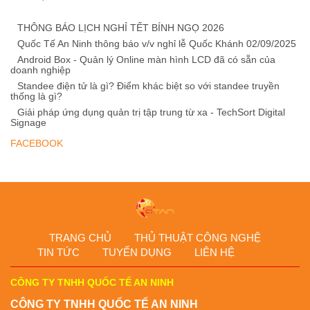
THÔNG BÁO LỊCH NGHỈ TẾT BÍNH NGỌ 2026
Quốc Tế An Ninh thông báo v/v nghỉ lễ Quốc Khánh 02/09/2025
Android Box - Quản lý Online màn hình LCD đã có sẵn của
doanh nghiệp
Standee điện tử là gì? Điểm khác biệt so với standee truyền
thống là gì?
Giải pháp ứng dụng quản trị tập trung từ xa - TechSort Digital
Signage
FACEBOOK
TRANG CHỦ
THỦ THUẬT CÔNG NGHỆ
TIN TỨC
TUYỂN DỤNG
LIÊN HỆ
CÔNG TY TNHH QUỐC TẾ AN NINH
CÔNG TY TNHH QUỐC TẾ AN NINH