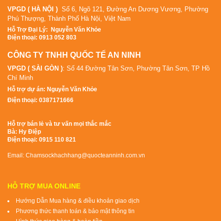
VPGD ( HÀ NỘI )
Số 6, Ngõ 121, Đường An Dương Vương, Phường
Phú Thượng, Thành Phố Hà Nội, Việt Nam
Hỗ Tr
ợ Đại Lý
:
Nguyễn Văn Khỏe
Điện thoại: 0913 052 803
CÔNG TY TNHH QUỐC TẾ AN NINH
VPGD ( SÀI GÒN )
: Số 44 Đường Tân Sơn, Phường Tân Sơn, TP Hồ
Chí Minh
Hỗ trợ dự án: Nguyễn Văn Khỏe
Điện thoại: 0387171666
Hỗ trợ bán lẻ và tư vấn mọi thắc mắc
Bà: Hy Điệp
Điện thoại: 0915 110 821
Email: Chamsockhachhang@quocteanninh.com.vn
HỖ TRỢ MUA ONLINE
Hướng Dẫn Mua hàng & điều khoản giao dịch
Phương thức thanh toán & bảo mật thông tin