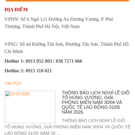
ĐỊA ĐIỂM
VPHN: Số 6 Ngõ 121 Đường An Dương Vương, P. Phú
Thượng, Thành Phố Hà Nội, Việt Nam
VPSG: Số 44 Đường Tân Sơn, Phường Tân Sơn, Thành Phố Hồ
Chí Minh
Hotline 1
: 0913 052 803 | 038 7171 666
Hotline 2
:
0915 110 821
TIN TỨC
THÔNG BÁO LỊCH NGHỈ LỄ GIỖ
TỔ HÙNG VƯƠNG, GIẢI
PHÓNG MIỀN NAM 30/04 VÀ
QUỐC TẾ LAO ĐỘNG 01/05
NĂM 2026.
THÔNG BÁO LỊCH NGHỈ LỄ GIỖ
TỔ HÙNG VƯƠNG, GIẢI PHÓNG MIỀN NAM 30/04 VÀ QUỐC TẾ
LAO ĐỘNG 01/05 NĂM 20 ...